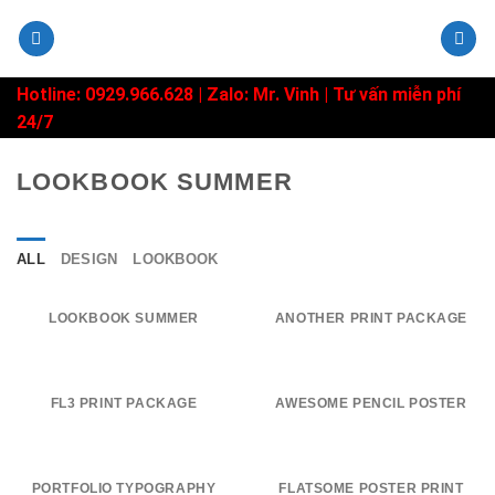
Skip
to
content
Hotline: 0929.966.628 |
Zalo: Mr. Vinh
| Tư vấn miễn phí
24/7
LOOKBOOK SUMMER
ALL
DESIGN
LOOKBOOK
LOOKBOOK SUMMER
ANOTHER PRINT PACKAGE
FL3 PRINT PACKAGE
AWESOME PENCIL POSTER
PORTFOLIO TYPOGRAPHY
FLATSOME POSTER PRINT