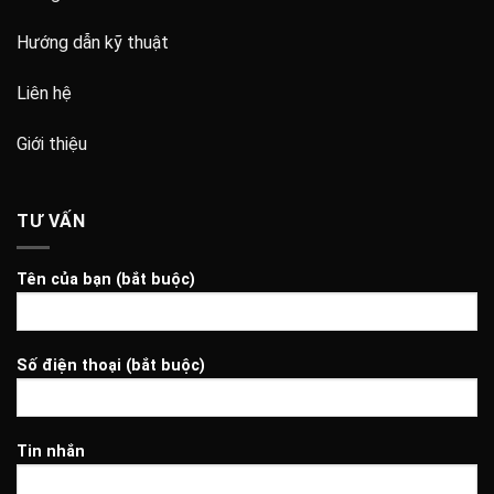
Hướng dẫn kỹ thuật
Liên hệ
Giới thiệu
TƯ VẤN
Tên của bạn (bắt buộc)
Số điện thoại (bắt buộc)
Tin nhắn