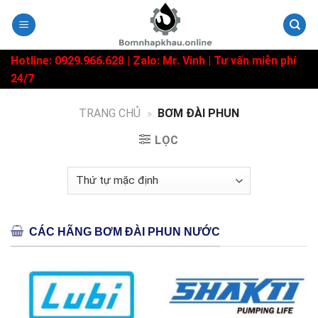
Skip
to
content
Hotline: 0929.966.628 |
Zalo: Mr. Vinh
| Tư vấn miễn phí
24/7
TRANG CHỦ
»
BƠM ĐÀI PHUN
LỌC
CÁC HÃNG BƠM ĐÀI PHUN NƯỚC