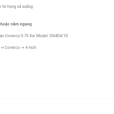
n từ họng xả xuống
g hoặc nằm ngang
oan Coverco 0.75 Kw Model: SN404/10
⇒ Coverco ⇒ 4 Inch