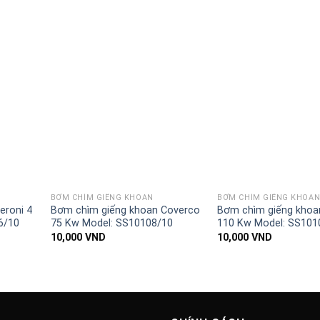
BƠM CHÌM GIẾNG KHOAN
BƠM CHÌM GIẾNG KHOA
eroni 4
Bơm chìm giếng khoan Coverco
Bơm chìm giếng khoa
6/10
75 Kw Model: SS10108/10
110 Kw Model: SS101
10,000
VND
10,000
VND