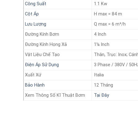
Công Suất
1.1 Kw
Cột Áp
H max = 84 m
Lưu Lượng
Q max = 6 m³/h
Đường Kính Bơm
4 Inch
Đường Kính Họng Xả
1¼ Inch
Vật Liệu Chế Tạo
Thân, Trục: Inox; Cán
Điện Áp Sử Dụng
3 Phase / 380V / 50H
Xuất Xứ
Italia
Bảo Hành
12 Tháng
Xem Thông Số Kĩ Thuật Bơm
Tại Đây