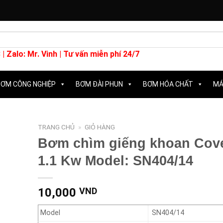
 |
Zalo: Mr. Vinh
| Tư vấn miễn phí 24/7
ƠM CÔNG NGHIỆP
BƠM ĐÀI PHUN
BƠM HÓA CHẤT
MÁ
TRANG CHỦ
»
GIỎ HÀNG
Bơm chìm giếng khoan Cov
1.1 Kw Model: SN404/14
10,000
VND
Model
SN404/14