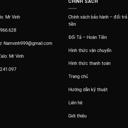
CHÍNH SÁCH
lo:
Mr Vinh
Chính sách bảo hành – đổi trả
tiền
.966.628
Đổi Tả – Hoàn Tiền
ợ:
Namvinh999@gmail.com
Hình thức vận chuyển
Zalo:
Mr Vinh
Hình thức thanh toán
.241.097
Trang chủ
Hướng dẫn kỹ thuật
Liên hệ
Giới thiệu