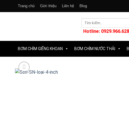
Skip
Trang chủ
Giới thiệu
Liên hệ
Blog
to
content
Tìm
kiếm:
Hotline: 0929.966.628
BƠM CHÌM GIẾNG KHOAN
BƠM CHÌM NƯỚC THẢI
B