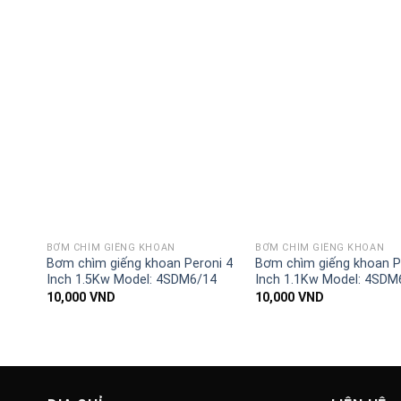
BƠM CHÌM GIẾNG KHOAN
BƠM CHÌM GIẾNG KHOAN
Bơm chìm giếng khoan Peroni 4
Bơm chìm giếng khoan P
Inch 1.5Kw Model: 4SDM6/14
Inch 1.1Kw Model: 4SDM
10,000
VND
10,000
VND