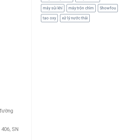
máy sủi khí
máy trộn chìm
Showfou
tạo oxy
xử lý nước thải
 đường
 406, SN