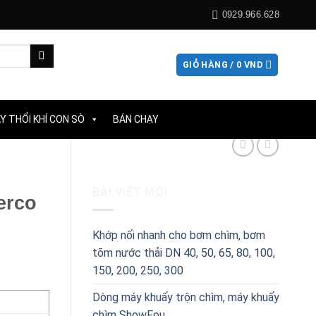
0929.966.628
GIỎ HÀNG /
0
VND
Y THỔI KHÍ CON SÒ
BÁN CHẠY
BÀI VIẾT MỚI
erco
Khớp nối nhanh cho bơm chìm, bơm
tõm nước thải DN 40, 50, 65, 80, 100,
150, 200, 250, 300
Dòng máy khuấy trộn chìm, máy khuấy
chìm ShowFou