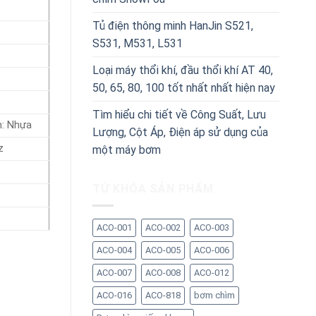
Tủ điện thông minh HanJin S521,
S531, M531, L531
Loại máy thổi khí, đầu thổi khí AT 40,
50, 65, 80, 100 tốt nhất nhất hiện nay
Tìm hiểu chi tiết về Công Suất, Lưu
h: Nhựa
Lượng, Cột Áp, Điện áp sử dụng của
z
một máy bơm
TỪ KHÓA SẢN PHẨM
ACO-001
ACO-002
ACO-003
ACO-004
ACO-005
ACO-006
ACO-007
ACO-008
ACO-012
ACO-016
ACO-818
bơm chìm