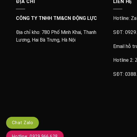
ĐỊA CHỈ
LIÊN HỆ
CÔNG TY TNHH TM&CN ĐỘNG LỰC
Hotline: Za
Địa chỉ kho:
780 Phố Minh Khai, Thanh
SĐT:
0929
Lương, Hai Bà Trưng, Hà Nội
Email hỗ tr
Hotline 2: 
SĐT:
0388
Chat Zalo
Hotline: 0929.966.628