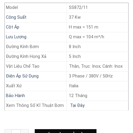
Model
SS872/11
Công Suất
37 Kw
Cột Áp
H max = 151 m
Lưu Lượng
Q max = 104 m³/h
Đường Kính Bơm
8 Inch
Đường Kính Họng Xả
5 Inch
Vật Liệu Chế Tạo
Thân, Trục: Inox; Cánh: Inox
Điện Áp Sử Dụng
3 Phase / 380V / 50Hz
Xuất Xứ
Italia
Bảo Hành
12 Tháng
Xem Thông Số Kĩ Thuật Bơm
Tại Đây
Bơm chìm giếng khoan Coverco 37 Kw Model: SS872/11 số lư