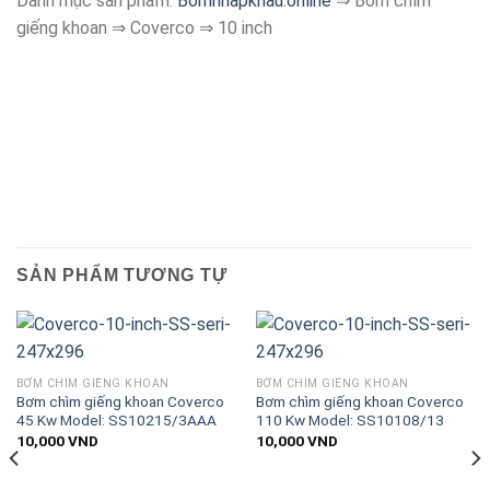
Danh mục sản phẩm:
Bomnhapkhau.online
⇒ Bơm chìm
giếng khoan ⇒ Coverco ⇒ 10 inch
SẢN PHẨM TƯƠNG TỰ
BƠM CHÌM GIẾNG KHOAN
BƠM CHÌM GIẾNG KHOAN
Bơm chìm giếng khoan Coverco
Bơm chìm giếng khoan Coverco
45 Kw Model: SS10215/3AAA
110 Kw Model: SS10108/13
10,000
VND
10,000
VND