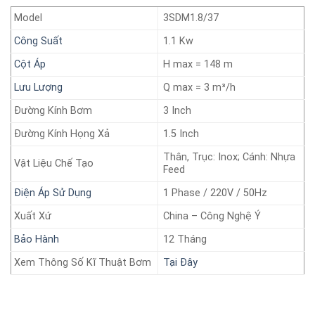
Model
3SDM1.8/37
Công Suất
1.1 Kw
Cột Áp
H max = 148 m
Lưu Lượng
Q max = 3 m³/h
Đường Kính Bơm
3 Inch
Đường Kính Họng Xả
1.5 Inch
Thân, Trục: Inox; Cánh: Nhựa
Vật Liệu Chế Tạo
Feed
Điện Áp Sử Dụng
1 Phase / 220V / 50Hz
Xuất Xứ
China – Công Nghệ Ý
Bảo Hành
12 Tháng
Xem Thông Số Kĩ Thuật Bơm
Tại Đây