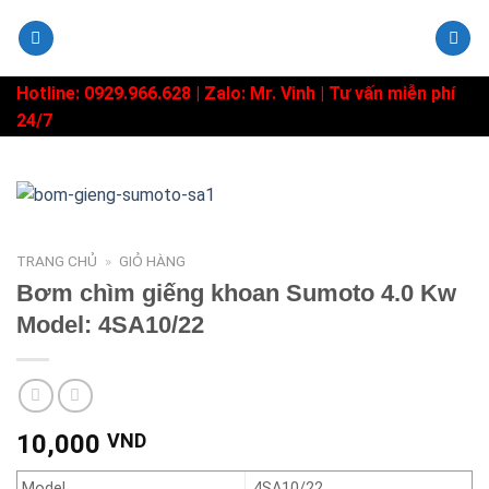
Skip
to
content
Hotline: 0929.966.628 |
Zalo: Mr. Vinh
| Tư vấn miễn phí
24/7
TRANG CHỦ
»
GIỎ HÀNG
Bơm chìm giếng khoan Sumoto 4.0 Kw
Model: 4SA10/22
10,000
VND
Model
4SA10/22