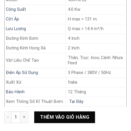
Công Suất
4.0 Kw
Cột Áp
H max = 131 m
Lưu Lượng
Q max = 14.4 m³/h
Đường Kính Bơm
4 Inch
Đường Kính Họng Xả
2 Inch
Thân, Trục: Inox; Cánh: Nhựa
Vật Liệu Chế Tạo
Feed
Điện Áp Sử Dụng
3 Phase / 380V / 50Hz
Xuất Xứ
Italia
Bảo Hành
12 Tháng
Xem Thông Số Kĩ Thuật Bơm
Tại Đây
Bơm chìm giếng khoan Sumoto 4.0 Kw Model: 4SA10/22 số lư
THÊM VÀO GIỎ HÀNG