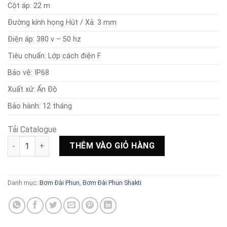
Cột áp: 22 m
Đường kính họng Hút / Xả: 3 mm
Điện áp: 380 v – 50 hz
Tiêu chuẩn: Lớp cách điện F
Bảo vệ: IP68
Xuất xứ: Ấn Độ
Bảo hành: 12 tháng
Tải Catalogue
Bơm đài phun Shakti SHOS-2.2 số lượng
THÊM VÀO GIỎ HÀNG
Danh mục:
Bơm Đài Phun
,
Bơm Đài Phun Shakti