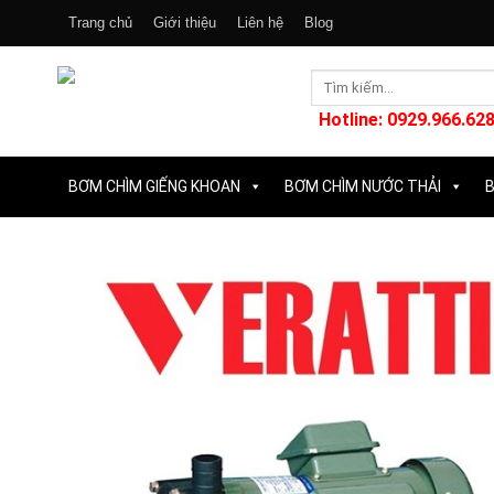
Skip
Trang chủ
Giới thiệu
Liên hệ
Blog
to
content
Tìm
kiếm:
Hotline: 0929.966.628
BƠM CHÌM GIẾNG KHOAN
BƠM CHÌM NƯỚC THẢI
B