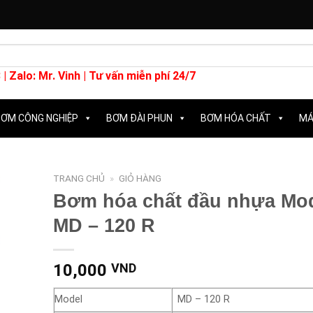
 |
Zalo: Mr. Vinh
| Tư vấn miễn phí 24/7
ƠM CÔNG NGHIỆP
BƠM ĐÀI PHUN
BƠM HÓA CHẤT
MÁ
TRANG CHỦ
»
GIỎ HÀNG
Bơm hóa chất đầu nhựa Mo
MD – 120 R
10,000
VND
Model
MD – 120 R