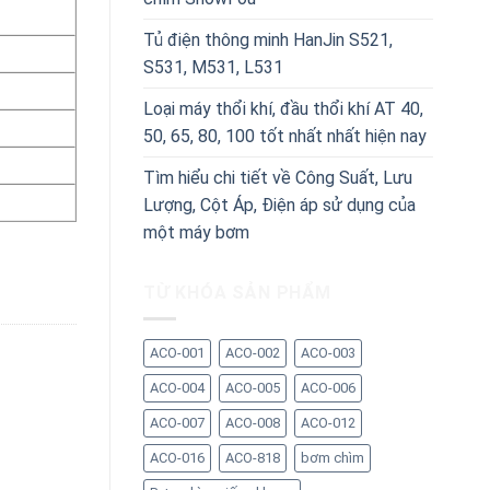
Tủ điện thông minh HanJin S521,
S531, M531, L531
Loại máy thổi khí, đầu thổi khí AT 40,
50, 65, 80, 100 tốt nhất nhất hiện nay
Tìm hiểu chi tiết về Công Suất, Lưu
Lượng, Cột Áp, Điện áp sử dụng của
một máy bơm
TỪ KHÓA SẢN PHẨM
ACO-001
ACO-002
ACO-003
ACO-004
ACO-005
ACO-006
ACO-007
ACO-008
ACO-012
ACO-016
ACO-818
bơm chìm