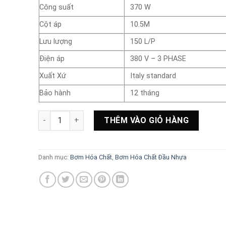
Công suất
370 W
Cột áp
10.5M
Lưu lượng
150 L/P
Điện áp
380 V – 3 PHASE
Xuất Xứ
Italy standard
Bảo hành
12 tháng
Bơm hóa chất đầu nhựa Model MD – 120 R số lượng
THÊM VÀO GIỎ HÀNG
Danh mục:
Bơm Hóa Chất
,
Bơm Hóa Chất Đầu Nhựa