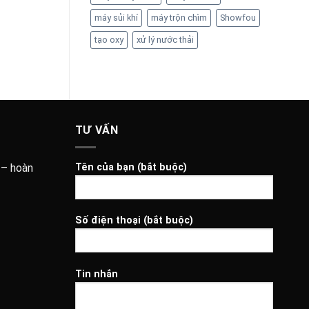
máy sủi khí
máy trộn chìm
Showfou
tạo oxy
xử lý nước thải
TƯ VẤN
 – hoàn
Tên của bạn (bắt buộc)
Số điện thoại (bắt buộc)
Tin nhắn