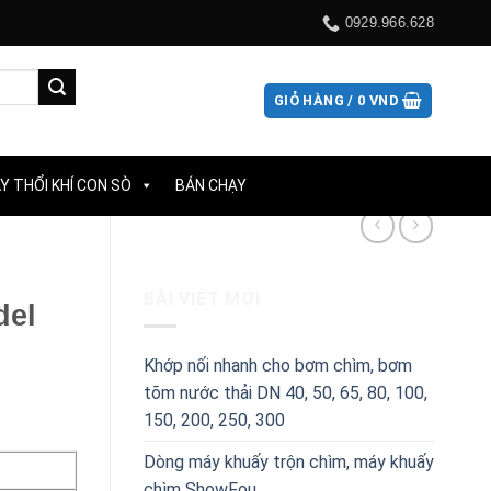
0929.966.628
GIỎ HÀNG /
0
VND
Y THỔI KHÍ CON SÒ
BÁN CHẠY
BÀI VIẾT MỚI
del
Khớp nối nhanh cho bơm chìm, bơm
tõm nước thải DN 40, 50, 65, 80, 100,
150, 200, 250, 300
Dòng máy khuấy trộn chìm, máy khuấy
chìm ShowFou