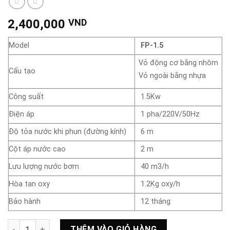
2,400,000
VND
Model
FP-1.5
Vỏ động cơ bằng nhôm
Cấu tạo
Vỏ ngoài bằng nhựa
Công suất
1.5Kw
Điện áp
1 pha/220V/50Hz
Độ tỏa nước khi phun (đường kính)
6 m
Cột áp nước cao
2 m
Lưu lượng nước bơm
40 m3/h
Hòa tan oxy
1.2Kg oxy/h
Bảo hành
12 tháng
Bơm sục khí Veratti Model FP-1.5 1.5Kw số lượng
THÊM VÀO GIỎ HÀNG