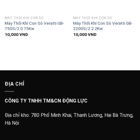
MÁY THỔI KHÍ CON SÒ
MÁY THỔI KHÍ CON SÒ
Máy Thổi Khí Con Sò Veratti GB-
Máy Thổi Khí Con Sò Veratti GB-
750S/2 0.75Kw
2200S/2 2.2Kw
10,000
VND
10,000
VND
ĐỊA CHỈ
CÔNG TY TNHH TM&CN ĐỘNG LỰC
Địa chỉ kho:
780 Phố Minh Khai, Thanh Lương, Hai Bà Trưng,
Hà Nội