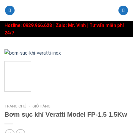
Skip
to
content
Hotline: 0929.966.628 |
Zalo: Mr. Vinh
| Tư vấn miễn phí
24/7
TRANG CHỦ
»
GIỎ HÀNG
Bơm sục khí Veratti Model FP-1.5 1.5Kw