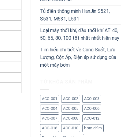
Tủ điện thông minh HanJin S521,
S531, M531, L531
Loại máy thổi khí, đầu thổi khí AT 40,
50, 65, 80, 100 tốt nhất nhất hiện nay
Tìm hiểu chi tiết về Công Suất, Lưu
Lượng, Cột Áp, Điện áp sử dụng của
một máy bơm
TỪ KHÓA SẢN PHẨM
ACO-001
ACO-002
ACO-003
00S 1100W số lượng
ACO-004
ACO-005
ACO-006
ACO-007
ACO-008
ACO-012
ACO-016
ACO-818
bơm chìm