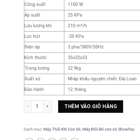
Công suất
1100 W
Áp suất
25 KPa
Lưu lượng khí
210 m³/h
Lực hút
-20 KPa
Điện áp
3 pha/380V/50Hz
Kích thước
35x32x33
Trọng lượng
22.9kg
Xuất xứ
Nhập khẩu nguyên chiếc Đài Loan
Bảo hành
12 tháng
Máy thổi khí con sò ShowFou Đài Loan Model: GB-11
THÊM VÀO GIỎ HÀNG
Danh mục:
Máy Thổi Khí Con Sò
,
Máy thổi khí con sò Showfou