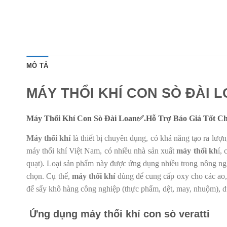
MÔ TẢ
MÁY THỔI KHÍ CON SÒ ĐÀI 
Máy Thổi Khí Con Sò Đài Loan✅.Hỗ Trợ Báo Giá Tốt C
Máy thổi khí
là thiết bị chuyên dụng, có khả năng tạo ra lượ
máy thổi khí Việt Nam, có nhiều nhà sản xuất
máy thổi kh
í,
quạt). Loại sản phẩm này được ứng dụng nhiều trong nông nghi
chọn. Cụ thể,
máy thổi khí
dùng để cung cấp oxy cho các ao, 
để sấy khô hàng công nghiệp (thực phẩm, dệt, may, nhuộm), d
Ứng dụng máy thổi khí con sò veratti