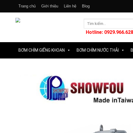
Skip
Trang chủ
Giới thiệu
Liên hệ
Blog
to
content
Tìm
kiếm:
Hotline: 0929.966.628
BƠM CHÌM GIẾNG KHOAN
BƠM CHÌM NƯỚC THẢI
B