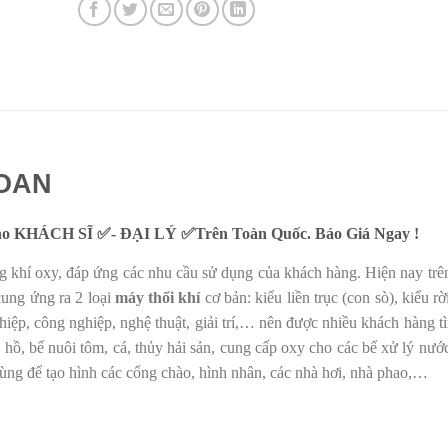
LOAN
ho KHÁCH SĨ ✅- ĐẠI LÝ ✅Trên Toàn Quốc. Báo Giá Ngay !
ng khí oxy, đáp ứng các nhu cầu sử dụng của khách hàng. Hiện nay trên
 cung ứng ra 2 loại
máy thổi khí
cơ bản: kiểu liền trục (con sò), kiểu rờ
ệp, công nghiệp, nghệ thuật, giải trí,… nên được nhiều khách hàng tì
hồ, bể nuôi tôm, cá, thủy hải sản, cung cấp oxy cho các bể xử lý nước
ùng để tạo hình các cổng chào, hình nhân, các nhà hơi, nhà phao,…