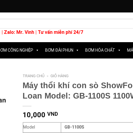
 |
Zalo: Mr. Vinh
| Tư vấn miễn phí 24/7
ƠM CÔNG NGHIỆP
BƠM ĐÀI PHUN
BƠM HÓA CHẤT
MÁ
TRANG CHỦ
»
GIỎ HÀNG
Máy thổi khí con sò ShowFo
Loan Model: GB-1100S 110
10,000
VND
Model
GB-1100S