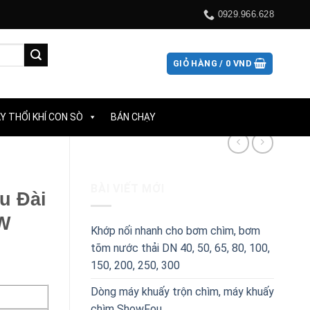
0929.966.628
GIỎ HÀNG /
0
VND
Y THỔI KHÍ CON SÒ
BÁN CHẠY
BÀI VIẾT MỚI
u Đài
0W
Khớp nối nhanh cho bơm chìm, bơm
tõm nước thải DN 40, 50, 65, 80, 100,
150, 200, 250, 300
Dòng máy khuấy trộn chìm, máy khuấy
chìm ShowFou