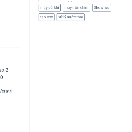
máy sủi khí
máy trộn chìm
Showfou
tạo oxy
xử lý nước thải
Veratti