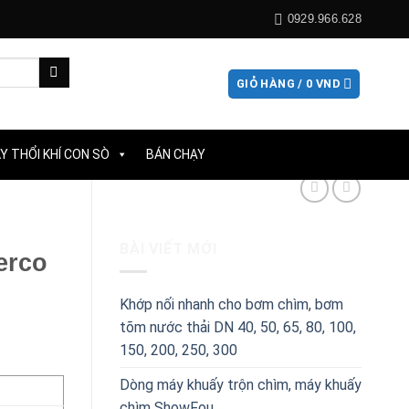
0929.966.628
GIỎ HÀNG /
0
VND
Y THỔI KHÍ CON SÒ
BÁN CHẠY
BÀI VIẾT MỚI
erco
Khớp nối nhanh cho bơm chìm, bơm
tõm nước thải DN 40, 50, 65, 80, 100,
150, 200, 250, 300
Dòng máy khuấy trộn chìm, máy khuấy
chìm ShowFou