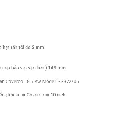
 hạt rắn tối đa
2 mm
 nẹp bảo vệ cáp điện )
149 mm
oan Coverco 18.5 Kw Model: SS872/05
ếng khoan ⇒ Coverco ⇒ 10 inch