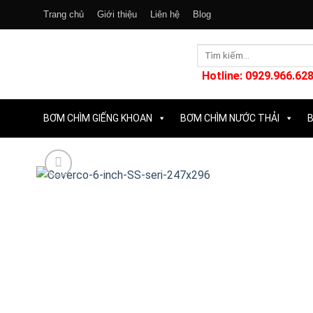
Skip
Trang chủ
Giới thiệu
Liên hệ
Blog
to
content
Tìm
kiếm:
Hotline: 0929.966.628
BƠM CHÌM GIẾNG KHOAN
BƠM CHÌM NƯỚC THẢI
B