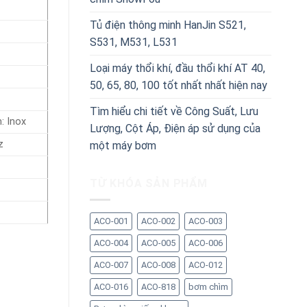
Tủ điện thông minh HanJin S521,
S531, M531, L531
Loại máy thổi khí, đầu thổi khí AT 40,
50, 65, 80, 100 tốt nhất nhất hiện nay
Tìm hiểu chi tiết về Công Suất, Lưu
: Inox
Lượng, Cột Áp, Điện áp sử dụng của
z
một máy bơm
TỪ KHÓA SẢN PHẨM
ACO-001
ACO-002
ACO-003
ACO-004
ACO-005
ACO-006
ACO-007
ACO-008
ACO-012
ACO-016
ACO-818
bơm chìm
11 số lượng