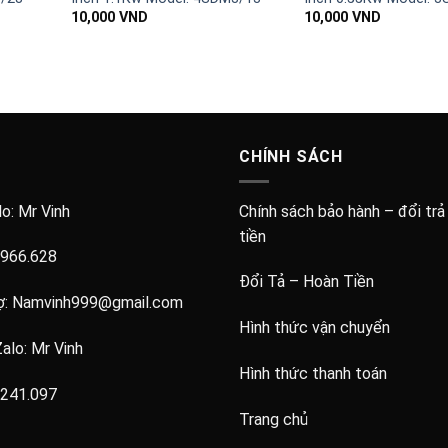
10,000
VND
10,000
VND
CHÍNH SÁCH
lo:
Mr Vinh
Chính sách bảo hành – đổi trả
tiền
.966.628
Đổi Tả – Hoàn Tiền
ợ:
Namvinh999@gmail.com
Hình thức vận chuyển
Zalo:
Mr Vinh
Hình thức thanh toán
.241.097
Trang chủ