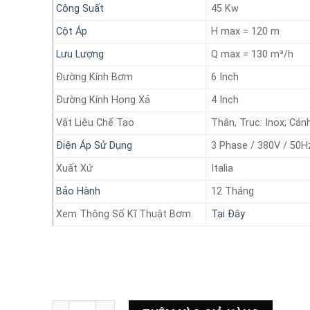
Công Suất
45 Kw
Cột Áp
H max = 120 m
Lưu Lượng
Q max = 130 m³/h
Đường Kính Bơm
6 Inch
Đường Kính Họng Xả
4 Inch
Vật Liệu Chế Tạo
Thân, Trục: Inox; Cánh
Điện Áp Sử Dụng
3 Phase / 380V / 50H
Xuất Xứ
Italia
Bảo Hành
12 Tháng
Xem Thông Số Kĩ Thuật Bơm
Tại Đây
Bơm chìm giếng khoan Coverco 45 Kw Model: SS690/