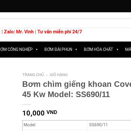
 |
Zalo: Mr. Vinh
| Tư vấn miễn phí 24/7
ƠM CÔNG NGHIỆP
BƠM ĐÀI PHUN
BƠM HÓA CHẤT
MÁ
TRANG CHỦ
»
GIỎ HÀNG
Bơm chìm giếng khoan Cov
45 Kw Model: SS690/11
10,000
VND
Model
SS690/11