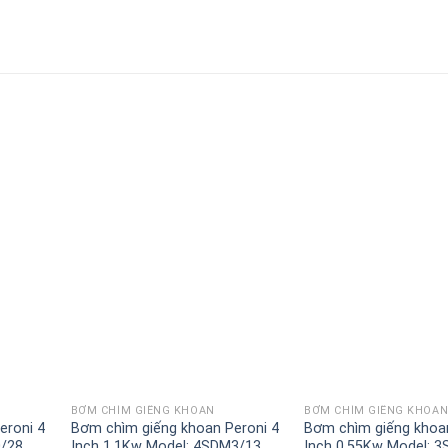
BƠM CHÌM GIẾNG KHOAN
BƠM CHÌM GIẾNG KHOA
eroni 4
Bơm chìm giếng khoan Peroni 4
Bơm chìm giếng khoan
0/28
Inch 1.1Kw Model: 4SDM3/13
Inch 0.55Kw Model: 