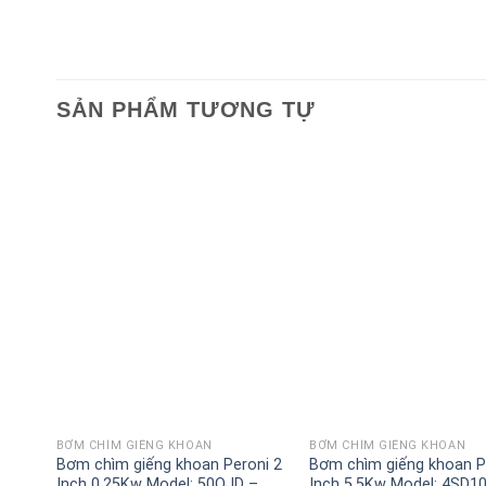
SẢN PHẨM TƯƠNG TỰ
BƠM CHÌM GIẾNG KHOAN
BƠM CHÌM GIẾNG KHOAN
Bơm chìm giếng khoan Peroni 2
Bơm chìm giếng khoan P
Inch 0.25Kw Model: 50QJD –
Inch 5.5Kw Model: 4SD1