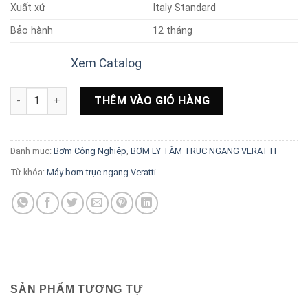
Xuất xứ
Italy Standard
Bảo hành
12 tháng
Xem Catalog
Máy bơm trục ngang Veratti model CS32-160 1.5kw số lượng
THÊM VÀO GIỎ HÀNG
Danh mục:
Bơm Công Nghiệp
,
BƠM LY TÂM TRỤC NGANG VERATTI
Từ khóa:
Máy bơm trục ngang Veratti
SẢN PHẨM TƯƠNG TỰ