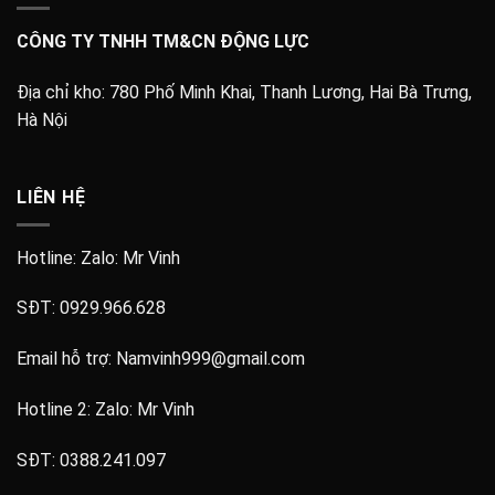
CÔNG TY TNHH TM&CN ĐỘNG LỰC
Địa chỉ kho:
780 Phố Minh Khai, Thanh Lương, Hai Bà Trưng,
Hà Nội
LIÊN HỆ
Hotline: Zalo:
Mr Vinh
SĐT:
0929.966.628
Email hỗ trợ:
Namvinh999@gmail.com
Hotline 2: Zalo:
Mr Vinh
SĐT:
0388.241.097